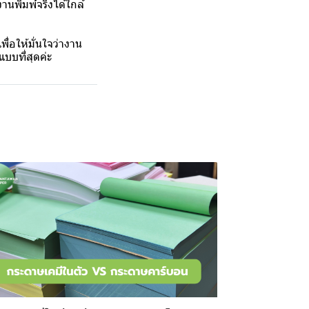
านพิมพ์จริงได้ใกล้
ื่อให้มั่นใจว่างาน
บบที่สุดค่ะ