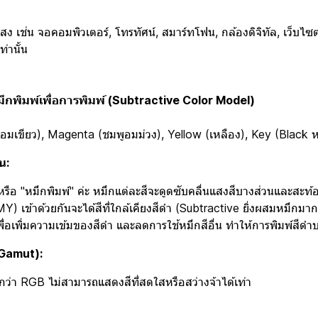
แสง เช่น จอคอมพิวเตอร์, โทรทัศน์, สมาร์ทโฟน, กล้องดิจิทัล, เว็บไซต
่านั้น
ึกพิมพ์เพื่อการพิมพ์ (Subtractive Color Model)
อมเขียว), Magenta (ชมพูอมม่วง), Yellow (เหลือง), Key (Black ห
น:
หรือ "หมึกพิมพ์" ค่ะ หมึกแต่ละสีจะดูดซับคลื่นแสงสีบางส่วนและสะท้
Y) เข้าด้วยกันจะได้สีที่ใกล้เคียงสีดำ (Subtractive ยิ่งผสมหมึกมาก ย
เพื่อเพิ่มความเข้มของสีดำ และลดการใช้หมึกสีอื่น ทำให้การพิมพ์สีดำบริ
 Gamut):
กว่า RGB ไม่สามารถแสดงสีที่สดใสหรือสว่างจ้าได้เท่า