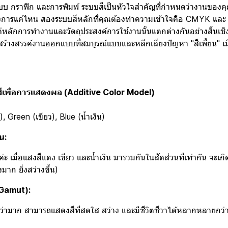
 กราฟิก และการพิมพ์ ระบบสีเป็นหัวใจสำคัญที่กำหนดว่างานขอ
ารแค่ไหน สองระบบสีหลักที่คุณต้องทำความเข้าใจคือ CMYK และ RGB
ต่หลักการทำงานและวัตถุประสงค์การใช้งานนั้นแตกต่างกันอย่างสิ้นเชิง 
้างสรรค์งานออกแบบที่สมบูรณ์แบบและหลีกเลี่ยงปัญหา "สีเพี้ยน" เมื
สีเพื่อการแสดงผล (Additive Color Model)
 Green (เขียว), Blue (น้ำเงิน)
น:
่ะ เมื่อแสงสีแดง เขียว และน้ำเงิน มารวมกันในสัดส่วนที่เท่ากัน จะเก
าก ยิ่งสว่างขึ้น)
 Gamut):
งกว่ามาก สามารถแสดงสีที่สดใส สว่าง และมีชีวิตชีวาได้หลากหลายกว่