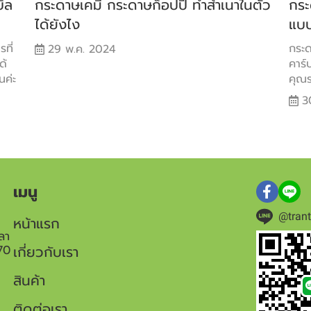
ิล
กระดาษเคมี กระดาษก็อปปี้ ทำสำเนาในตัว
กระ
ได้ยังไง
แบบ
ที่
กระด
29 พ.ค. 2024
ด้
คาร์
นค่ะ
คุณร
3
เมนู
@tran
หน้าแรก
ลา
70
เกี่ยวกับเรา
สินค้า
ติดต่อเรา