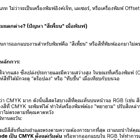
ภท ไม่ว่าจะเป็นเครื่องพิมพ์อิงค์เจ็ท, เลเซอร์, หรือเครื่องพิมพ์ Off
แตกต่าง? (ปัญหา "สีเพี้ยน" เมื่อพิมพ์)
ในการออกแบบงานสำหรับพิมพ์คือ "สีเพี้ยน" หรือสีที่พิมพ์ออกมาไม่ต
หลักการ:
จากแสง ซึ่งเปล่งประกายและมีความสว่างสูง ในขณะที่เครื่องพิมพ์ 
้สีที่ได้มักจะดู "ดร็อปลง" หรือ "ทึบขึ้น" เมื่อเทียบกับบนจอ
กว่า CMYK มาก ดังนั้นสีสดใสบางสีที่คุณเห็นบนหน้าจอ RGB (เช่น สีเ
สีที่ CMYK จะพิมพ์ได้ ทำให้เครื่องพิมพ์ต้อง "พยายาม" ปรับสีเหล่านั้
กมาไม่ตรงตามที่คุณคาดหวัง
์ทานตะวัน:
คุณมีสีสันที่แม่นยำและตรงตามความต้องการมากที่สุด เราแนะนำให้คุณ
de เป็น CMYK ตั้งแต่เริ่มต้น
หรือหากออกแบบใน RGB ให้ทำการ