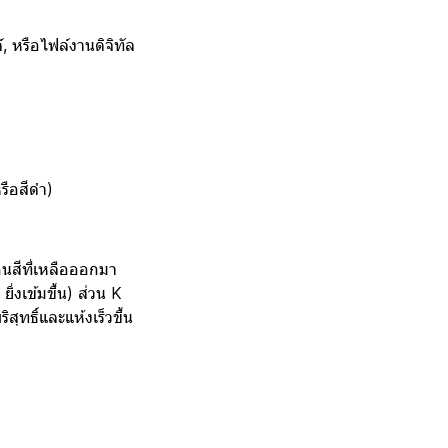
์, หรือไฟล์งานดิจิทัล
รือสีดำ)
อนสีที่เหลือออกมา
ิ่งเข้มขึ้น) ส่วน K
สุทธิ์และแห้งเร็วขึ้น