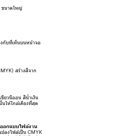
set ขนาดใหญ่
รงกับที่เห็นบนหน้าจอ
(CMYK) สร้างสีจาก
ขียวนีออน สีน้ำเงิน
นให้ใกล้เคียงที่สุด
ออกแบบไฟล์งาน
แปลงไฟล์เป็น CMYK